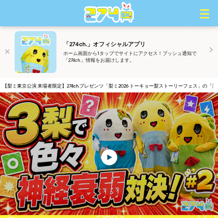
「274ch.」オフィシャルアプリ
ホーム画面から1タップでサイトにアクセス！プッシュ通知で
「274ch.」情報をお届けします。
ミ東京公演 来場者限定】274ch.プレゼンツ「梨ミ2026 トーキョー梨ストーリーフェス」の「梨ミ 即席
74ch.】年会員2026年度の継続特典グッズ・11年目会員証を公開！