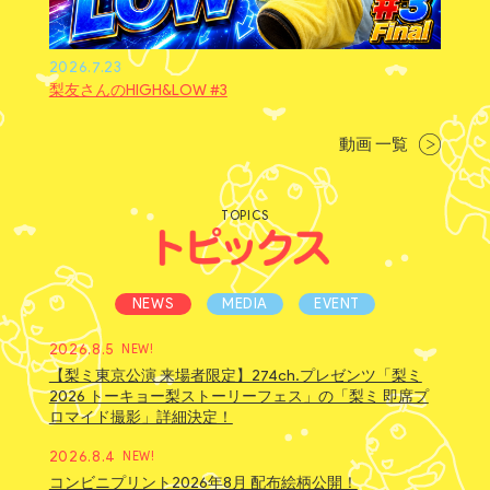
2026.7.23
梨友さんのHIGH&LOW #3
動画 一覧
TOPICS
NEWS
MEDIA
EVENT
2026.8.5
NEW!
【梨ミ東京公演 来場者限定】274ch.プレゼンツ「梨ミ
2026 トーキョー梨ストーリーフェス」の「梨ミ 即席プ
ロマイド撮影」詳細決定！
2026.8.4
NEW!
コンビニプリント2026年8月 配布絵柄公開！