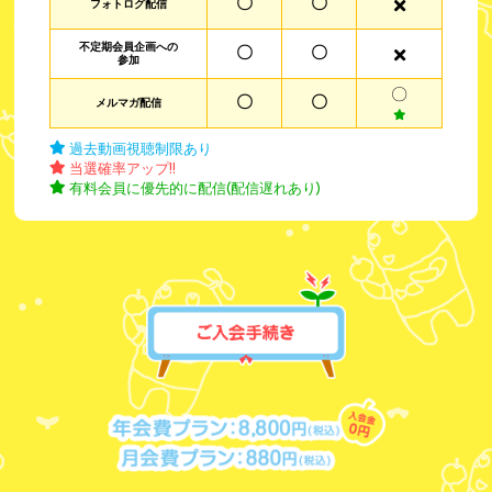
〇
〇
フォトログ配信
不定期会員企画への
〇
〇
参加
〇
〇
〇
メルマガ配信
過去動画視聴制限あり
当選確率アップ!!
有料会員に優先的に配信(配信遅れあり)