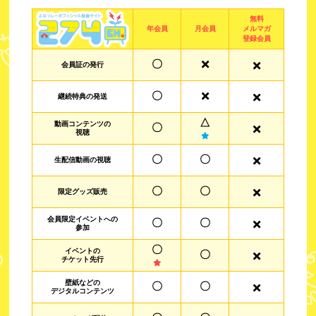
無料
年会員
月会員
メルマガ
登録会員
〇
会員証の発行
〇
継続特典の発送
△
動画コンテンツの
〇
視聴
〇
〇
生配信動画の視聴
〇
〇
限定グッズ販売
会員限定イベントへの
〇
〇
参加
〇
イベントの
〇
チケット先行
壁紙などの
〇
〇
デジタルコンテンツ