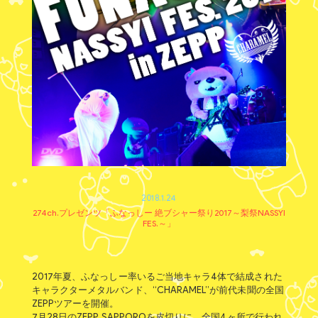
2018.1.24
274ch.プレゼンツ「ふなっしー 絶ブシャー祭り2017～梨祭NASSYI
FES.～」
2017年夏、ふなっしー率いるご当地キャラ4体で結成された
キャラクターメタルバンド、“CHARAMEL”が前代未聞の全国
ZEPPツアーを開催。
7月28日のZEPP SAPPOROを皮切りに、全国4ヶ所で行われ