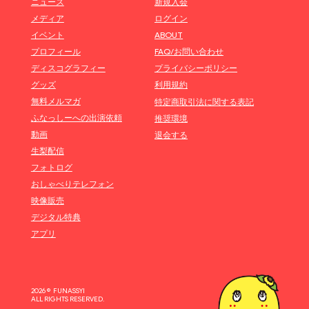
ニュース
新規入会
メディア
ログイン
イベント
ABOUT
プロフィール
FAQ/お問い合わせ
ディスコグラフィー
プライバシーポリシー
グッズ
利用規約
無料メルマガ
特定商取引法に関する表記
ふなっしーへの出演依頼
推奨環境
動画
退会する
生梨配信
フォトログ
おしゃべりテレフォン
映像販売
デジタル特典
アプリ
2026 © FUNASSYI
ALL RIGHTS RESERVED.