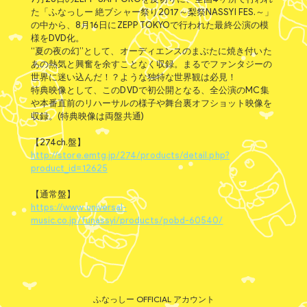
た「ふなっしー 絶ブシャー祭り2017～梨祭NASSYI FES.～」
の中から、8月16日にZEPP TOKYOで行われた最終公演の模
様をDVD化。
“夏の夜の幻”として、オーディエンスのまぶたに焼き付いた
あの熱気と興奮を余すことなく収録。まるでファンタジーの
世界に迷い込んだ！？ような独特な世界観は必見！
特典映像として、このDVDで初公開となる、全公演のMC集
や本番直前のリハーサルの様子や舞台裏オフショット映像を
収録。(特典映像は両盤共通)
【274ch.盤】
http://store.emtg.jp/274/products/detail.php?
product_id=12625
【通常盤】
https://www.universal-
music.co.jp/funassyi/products/pobd-60540/
ふなっしー OFFICIAL アカウント