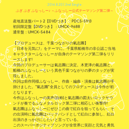
2014.8.20 | 2nd Single
ぶぎ ぶぎ ふなっしー♪ ～ふなっしー公式テーマソング第二弾～
産地直送盤パート2【DVDつき】：
PDCS-5913
初回限定盤【DVDつき】：
UMCK-9688
通常盤：
UMCK-5484
【プロデュースは、千葉つながりの氣志團】
「日本を元気に!」をテーマに、千葉県船橋市の非公認ご当地
キャラクターふなっしーが自身のテーマソング第二弾をリリ
ースします!
今回のプロデューサーは氣志團に決定。木更津の氣志團と、
船橋のふなっしーという異色千葉つながりの夢のタッグが実
現しました。
作詞は前作同様ふなっしー、作曲・編曲・演奏は氣志團が手
掛けました。"氣志團"全員としてのプロデュースは今作が初
となります。
今作はふなっしーの美声(自称)と氣志團の図太いロックサウ
ンドが奏でるふなメタルロック第二弾に相応しい衝撃作!
氣志團はふなっしーにぜひこの曲で紅白を狙ってもらい、そ
の出演時に氣志團はバックバンドとして紅白に参加し、紅白
出演のきっかけにしたいと言っている。
このスーパーポジティブソングが全世界に笑顔と元気と勇気