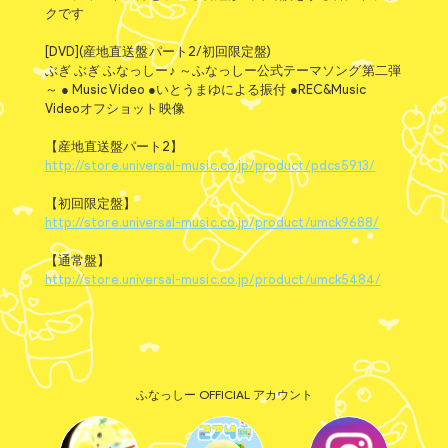
クです
[DVD](産地直送盤パート2/初回限定盤)
ぶぎ ぶぎ ふなっしー♪ ～ふなっしー公式テーマソング第二弾
～ ● Music Video ●いとうまゆによる振付 ●REC&Music
Videoオフショット映像
【産地直送盤パート2】
http://store.universal-music.co.jp/product/pdcs5913/
【初回限定盤】
http://store.universal-music.co.jp/product/umck9688/
【通常盤】
http://store.universal-music.co.jp/product/umck5484/
ふなっしー OFFICIAL アカウント