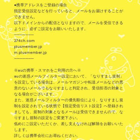
●携帯アドレスをご登録の場合
指定受信設定などを行っていると、メールをお届けすることが
できません。
以下ドメインからの配信となりますので、メールを受信できる
ように、必ずご設定をお願いいたします。
--------------
274ch.com
plusmember.jp
m.plusmember.jp
--------------
※auの携帯・スマホをご利用の方へ※
auの迷惑メールフィルター設定において、「なりすまし規制」
を設定している場合は、メールマガジンや転送メールなどの悪
意のないメールでもなりすましと判定され、受信拒否の対象と
なる場合がございます。
また、迷惑メールフィルターの優先順位により、なりすまし規
制を設定されている状態で【指定受信リスト設定】へ登録され
ましても、規制の対象となるメールは受信できませんので、な
りすまし規制の設定をご変更下さい。
低めにご設定いただくか、差し支えなければ解除をお願いいた
します。
詳しくは携帯会社にお尋ねください。