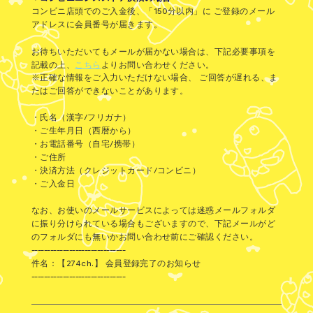
コンビニ店頭でのご入金後、「150分以内」に ご登録のメール
アドレスに会員番号が届きます。
お待ちいただいてもメールが届かない場合は、下記必要事項を
記載の上、
こちら
よりお問い合わせください。
※正確な情報をご入力いただけない場合、 ご回答が遅れる、ま
たはご回答ができないことがあります。
・氏名（漢字/フリガナ）
・ご生年月日（西暦から）
・お電話番号（自宅/携帯）
・ご住所
・決済方法（クレジットカード/コンビニ）
・ご入金日
なお、お使いのメールサービスによっては迷惑メールフォルダ
に振り分けられている場合もございますので、下記メールがど
のフォルダにも無いかお問い合わせ前にご確認ください。
------------------------------
件名：【274ch.】 会員登録完了のお知らせ
------------------------------