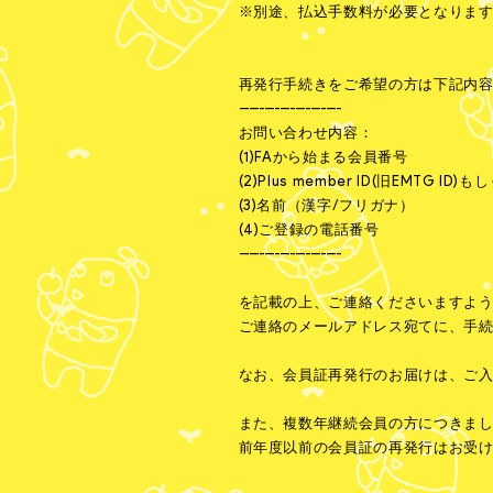
※別途、払込手数料が必要となりま
再発行手続きをご希望の方は下記内
--------------------
お問い合わせ内容：
(1)FAから始まる会員番号
(2)Plus member ID(旧EMTG 
(3)名前（漢字/フリガナ）
(4)ご登録の電話番号
--------------------
を記載の上、ご連絡くださいますよ
ご連絡のメールアドレス宛てに、手
なお、会員証再発行のお届けは、ご
また、複数年継続会員の方につきま
前年度以前の会員証の再発行はお受