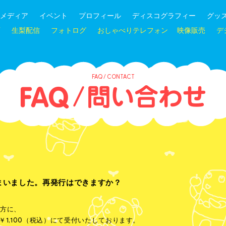
メディア
イベント
プロフィール
ディスコグラフィー
グッ
画
生梨配信
フォトログ
おしゃべりテレフォン
映像販売
デ
FAQ / CONTACT
まいました。再発行はできますか？
方に、
￥1,100（税込）にて受付いたしております。