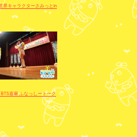
25「世界キャラクターさみっとin
07「BTS嘉麻 ふなっしートーク