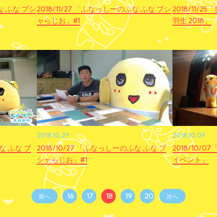
な ふな ブシ
2018/11/27 「ふなっしーのふな ふな ブシ
2018/11/
ャらじお」#1
羽生 2018」
2018.10.29
2018.10.09
な ふな ブ
2018/10/27 「ふなっしーのふな ふな ブ
2018/10/
シャらじお」#1
イベント」
16
17
18
19
20
前へ
次へ