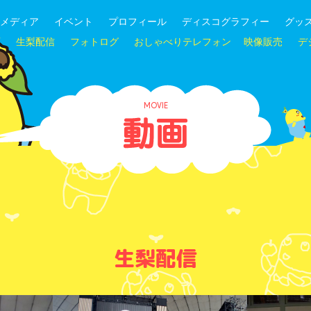
メディア
イベント
プロフィール
ディスコグラフィー
グッ
画
生梨配信
フォトログ
おしゃべりテレフォン
映像販売
デ
MOVIE
生梨配信