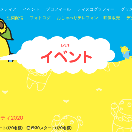
メディア
イベント
プロフィール
ディスコグラフィー
グッ
画
生梨配信
フォトログ
おしゃべりテレフォン
映像販売
デ
EVENT
ィ2020
ト(170名様) ②19:30スタート(170名様)