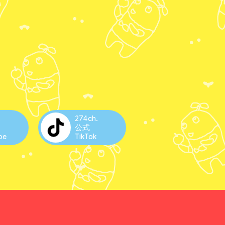
.
274ch.
公式
be
TikTok