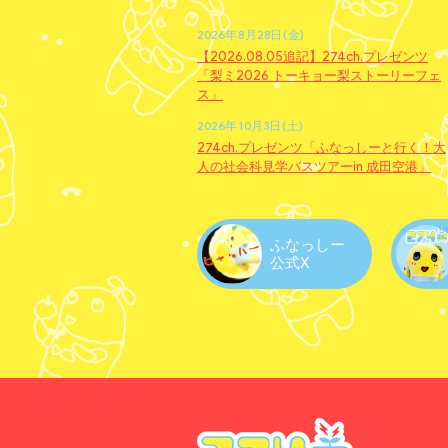
2026年8月28日(金)
【2026.08.05追記】274ch.プレゼンツ
「梨ミ2026 トーキョー梨ストーリーフェ
ス」
2026年10月3日(土)
274ch.プレゼンツ「ふなっしーと行く！大
人の社会科見学バスツアーin 成田空港」
ふなっしー
公式X