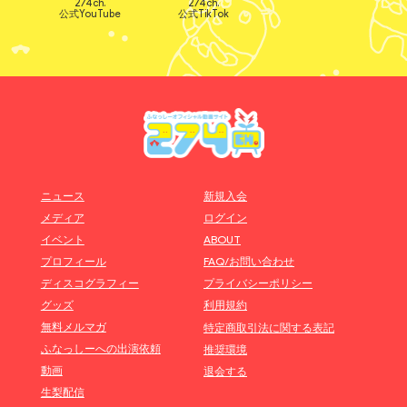
274ch.
274ch.
公式YouTube
公式TikTok
ニュース
新規入会
メディア
ログイン
イベント
ABOUT
プロフィール
FAQ/お問い合わせ
ディスコグラフィー
プライバシーポリシー
グッズ
利用規約
無料メルマガ
特定商取引法に関する表記
ふなっしーへの出演依頼
推奨環境
動画
退会する
生梨配信