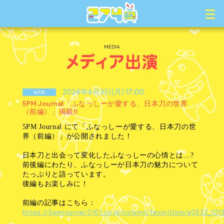
MEDIA
2024年6月3日(月) 17:00
WEB
5PM Journal「ふなっしーが愛する、日本刀の世界
（前編）」掲載!!
5PM Journal にて「ふなっしーが愛する、日本刀の世
界（前編）」が公開されました！
日本刀と出会って変化したふなっしーの心情とは...?
前後編にわたり、ふなっしーが日本刀の魅力について
たっぷりと語っています。
後編もお楽しみに！
前編の記事はこちら：
https://5pmjournal.0101.co.jp/column/favoritism/a0532_l01