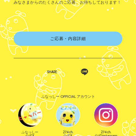
みなさまからのたくさんのご応募、お待ちしております！
ご応募・内容詳細
SHARE
ふなっしー OFFICIAL アカウント
ふなっしー
274ch.
274ch.
公式X
公式X
公式Instagram