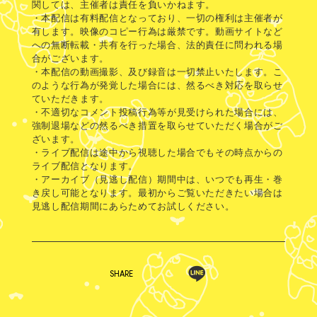
関しては、主催者は責任を負いかねます。
・本配信は有料配信となっており、一切の権利は主催者が
有します。映像のコピー行為は厳禁です。動画サイトなど
への無断転載・共有を行った場合、法的責任に問われる場
合がございます。
・本配信の動画撮影、及び録音は一切禁止いたします。こ
のような行為が発覚した場合には、然るべき対応を取らせ
ていただきます。
・不適切なコメント投稿行為等が見受けられた場合には、
強制退場などの然るべき措置を取らせていただく場合がご
ざいます。
・ライブ配信は途中から視聴した場合でもその時点からの
ライブ配信となります。
・アーカイブ（見逃し配信）期間中は、いつでも再生・巻
き戻し可能となります。最初からご覧いただきたい場合は
見逃し配信期間にあらためてお試しください。
SHARE