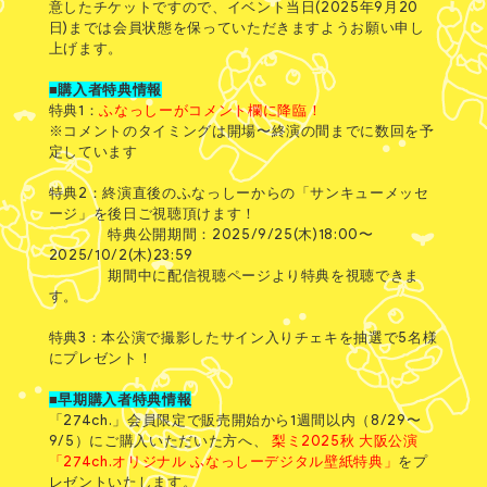
意したチケットですので、イベント当日(2025年9月20
日)までは会員状態を保っていただきますようお願い申し
上げます。
■購入者特典情報
特典1：
ふなっしーがコメント欄に降臨！
※コメントのタイミングは開場〜終演の間までに数回を予
定しています
特典2：終演直後のふなっしーからの「サンキューメッセ
ージ」を後日ご視聴頂けます！
特典公開期間：2025/9/25(木)18:00〜
2025/10/2(木)23:59
期間中に配信視聴ページより特典を視聴できま
す。
特典3：本公演で撮影したサイン入りチェキを抽選で5名様
にプレゼント！
■早期購入者特典情報
「274ch.」会員限定で販売開始から1週間以内（8/29〜
9/5）にご購入いただいた方へ、
梨ミ2025秋 大阪公演
「274ch.オリジナル ふなっしーデジタル壁紙特典」
をプ
レゼントいたします。