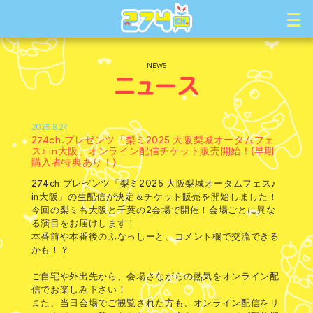
NEWS
2025.8.29
274ch.プレゼンツ「梨ミ2025 大阪梨城オータムフェ
ス♪ in大阪」オンライン配信チケット販売開始！(早期
購入者特典あり！)
274ch.プレゼンツ「梨ミ2025 大阪梨城オータムフェス♪
in大阪」の生配信が決定＆チケット販売を開始しました！
今回の梨ミも大阪と千葉の2会場で開催！会場ごとに異な
る演目をお届けします！
本番前や本番後のふなっしーと、コメント欄で交流できる
かも！？
ご自宅や外出先から、会場さながらの熱気をオンライン配
信でお楽しみ下さい！
また、当日会場でご観覧された方も、オンライン配信をリ