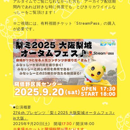
アルタイムでご覧になれなかった方も、アーカイブ配信期
間内であれば好きな時に何度でも、とびきりカワイイふな
っしーをご覧頂けます！
※ご視聴には、有料視聴チケット「StreamPass」の購入
が必要です。
■公演概要
274ch.プレゼンツ「梨ミ2025 大阪梨城オータムフェス♪
in大阪」
2025年9月20日(土) 開場
17:30
/ 開演18:00
※来場チケットと開場時間が異なります。