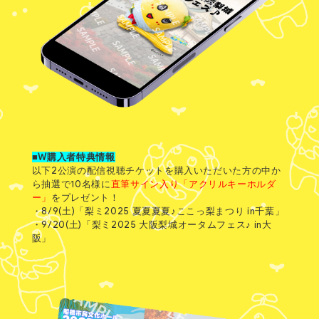
■W購入者特典情報
以下2公演の配信視聴チケットを購入いただいた方の中か
ら抽選で10名様に
直筆サイン入り「アクリルキーホルダ
ー」
をプレゼント！
・8/9(土)「梨ミ2025 夏夏夏夏♪ここっ梨まつり in千葉」
・9/20(土)「梨ミ2025 大阪梨城オータムフェス♪ in大
阪」