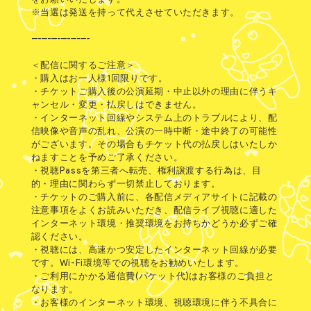
※当選は発送を持って代えさせていただきます。
------------------
＜配信に関するご注意＞
・購入はお一人様1回限りです。
・チケットご購入後の公演延期・中止以外の理由に伴うキ
ャンセル・変更・払戻しはできません。
・インターネット回線やシステム上のトラブルにより、配
信映像や音声の乱れ、公演の一時中断・途中終了の可能性
がございます。その場合もチケット代の払戻しはいたしか
ねますことを予めご了承ください。
・視聴Passを第三者へ転売、権利譲渡する行為は、目
的・理由に関わらず一切禁止しております。
・チケットのご購入前に、各配信メディアサイトに記載の
注意事項をよくお読みいただき、配信ライブ視聴に適した
インターネット環境・推奨環境をお持ちかどうか必ずご確
認ください。
・視聴には、高速かつ安定したインターネット回線が必要
です。Wi-Fi環境等での視聴をお勧めいたします。
・ご利用にかかる通信費(パケット代)はお客様のご負担と
なります。
・お客様のインターネット環境、視聴環境に伴う不具合に