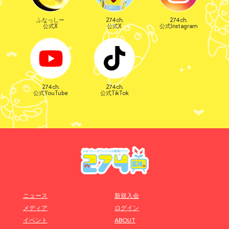
ふなっしー
274ch.
274ch.
公式X
公式X
公式Instagram
274ch.
274ch.
公式YouTube
公式TikTok
ニュース
新規入会
メディア
ログイン
イベント
ABOUT