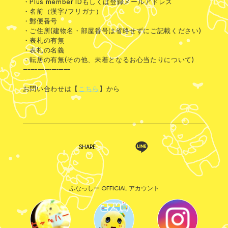
・Plus member IDもしくは登録メールアドレス
・名前（漢字/フリガナ）
・郵便番号
・ご住所(建物名・部屋番号は省略せずにご記載ください)
・表札の有無
・表札の名義
・転居の有無(その他、未着となるお心当たりについて)
--------------------
お問い合わせは【
こちら
】から
SHARE
ふなっしー OFFICIAL アカウント