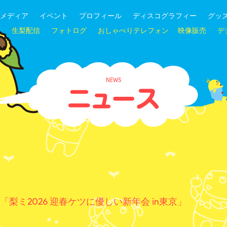
メディア
イベント
プロフィール
ディスコグラフィー
グッ
画
生梨配信
フォトログ
おしゃべりテレフォン
映像販売
デ
NEWS
「梨ミ2026 迎春ケツに優しい新年会 in東京」