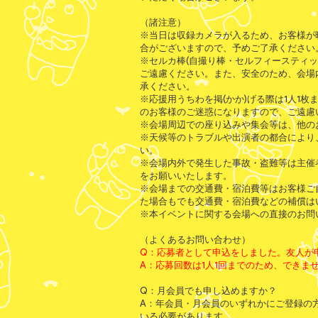
（諸注意）
※当日は収録カメラが入るため、お客様が映
合がございますので、予めご了承ください
※セルカ棒(自撮り棒・セルフィースティ
ご遠慮ください。また、安全のため、会場
承ください。
※応援用うちわを掲(かか)げる際は1人1
のお客様のご迷惑になりますので、ご遠慮
※会場周辺での座り込みや集会等は、他の
※天候等のトラブルや出演者の都合により
い。
※会場内外で発生した事故・盗難等は主催
をお願いいたします。
※会場までの交通費・宿泊費等はお客様ご
た場合もでも交通費・宿泊費などの補償は
※本イベントに関する会場への直接のお問
（よくあるお問い合わせ）
Q：応募者として申込をしました。友人が
A：応募回数は1人1回までのため、できま
Q：月会員でも申し込めますか？
A：年会員・月会員のいずれかにご登録の
いる必要があります。