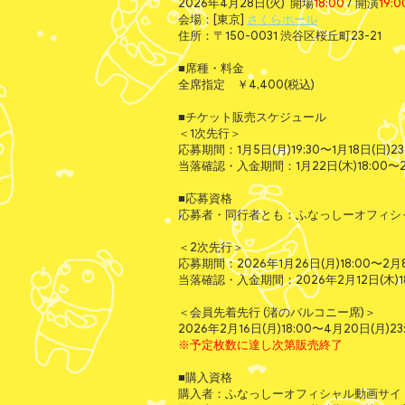
2026年4月28日(火) 開場
18:00
/ 開演
19:0
会場：[東京]
さくらホール
住所：〒150-0031 渋谷区桜丘町23-21
■席種・料金
全席指定 ￥4,400(税込)
■チケット販売スケジュール
＜1次先行＞
応募期間：1月5日(月)19:30〜1月18日(日)23
当落確認・入金期間：1月22日(木)18:00〜2月
■応募資格
応募者・同行者とも：ふなっしーオフィシャ
＜2次先行＞
応募期間：2026年1月26日(月)18:00〜2月8
当落確認・入金期間：2026年2月12日(木)18:
＜会員先着先行 (渚のバルコニー席)＞
2026年2月16日(月)18:00〜4月20日(月)23
※予定枚数に達し次第販売終了
■購入資格
購入者：ふなっしーオフィシャル動画サイト「