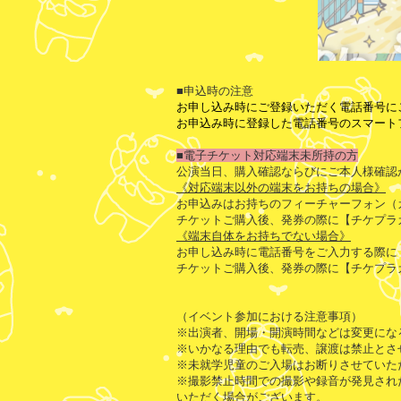
■申込時の注意
お申し込み時にご登録いただく電話番号に
お申込み時に登録した電話番号のスマート
■電子チケット対応端末未所持の方
公演当日、購入確認ならびにご本人様確認
《対応端末以外の端末をお持ちの場合》
お申込みはお持ちのフィーチャーフォン（
チケットご購入後、発券の際に【チケプラ
《端末自体をお持ちでない場合》
お申し込み時に電話番号をご入力する際に「0
チケットご購入後、発券の際に【チケプラ
（イベント参加における注意事項）
※出演者、開場・開演時間などは変更にな
※いかなる理由でも転売、譲渡は禁止とさ
※未就学児童のご入場はお断りさせていた
※撮影禁止時間での撮影や録音が発見され
いただく場合がございます。