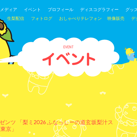
メディア
イベント
プロフィール
ディスコグラフィー
グッ
画
生梨配信
フォトログ
おしゃべりテレフォン
映像販売
デ
EVENT
h.プレゼンツ 「梨ミ2026 ふなっしーの道玄坂梨汁ス
n東京」