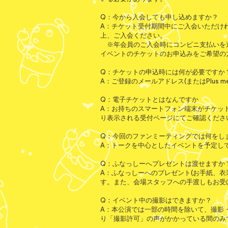
Q：今から入会しても申し込めますか？
A：チケット受付期間中にご入会いただけ
上、ご入会ください。
※年会員のご入会時にコンビニ支払いを
イベントのチケットのお申込みをご希望の
Q：チケットの申込時には何が必要ですか
A：ご登録のメールアドレス(またはPlus m
Q：電子チケットとはなんですか
A：お持ちのスマートフォン端末がチケッ
り表示される受付ページにてご確認くださ
Q：今回のファンミーティングでは何をし
A：トークを中心としたイベントを予定し
Q：ふなっしーへプレゼントは渡せますか
A：ふなっしーへのプレゼント(お手紙、
す。また、会場スタッフへの手渡しもお受
Q：イベント中の撮影はできますか？
A：本公演では一部の時間を除いて、撮影
り「撮影許可」の声がかかっている間のみ