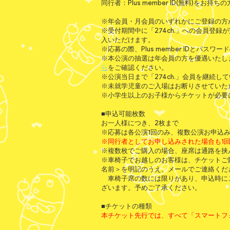
同行者：Plus member ID(無料)をお持ちの
※年会員・月会員のいずれかにご登録の方
※受付期間中に「274ch.」への会員登
入いただけます。
※応募の際、Plus member IDとパス
※本公演の抽選は年会員の方を優遇いたし
ら
をご確認ください。
※公演当日まで「274ch.」会員を継続し
※未就学児童のご入場はお断りさせていた
※小学生以上のお子様からチケットが必要
■申込可能枚数
お一人様につき、2枚まで
※応募は各公演1回のみ、複数公演お申込
※同行者としてお申し込みされた場合も1
※複数枚でご購入の場合、座席は通路を挟
※車椅子でお越しのお客様は、チケットご
名前＞を明記のうえ、メールでご連絡くだ
車椅子席の数には限りがあり、申込時に
ざいます。予めご了承ください。
■チケットの種類
本チケット先行では、すべて「スマートフ