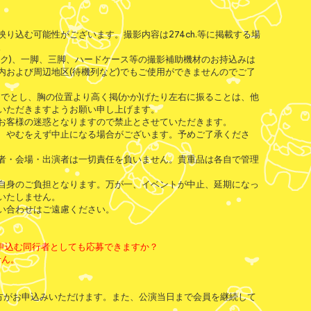
り込む可能性がございます。撮影内容は274ch.等に掲載する場
。
ック)、一脚、三脚、ハードケース等の撮影補助機材のお持込みは
内および周辺地区(待機列など)でもご使用ができませんのでご了
枚までとし、胸の位置より高く掲(かか)げたり左右に振ることは、他
いただきますようお願い申し上げます。
お客様の迷惑となりますので禁止とさせていただきます。
、やむをえず中止になる場合がございます。予めご了承くださ
者・会場・出演者は一切責任を負いません。貴重品は各自で管理
自身のご負担となります。万が一、イベントが中止、延期になっ
いたしません。
い合わせはご遠慮ください。
申込む同行者としても応募できますか？
せん。
方がお申込みいただけます。また、公演当日まで会員を継続して