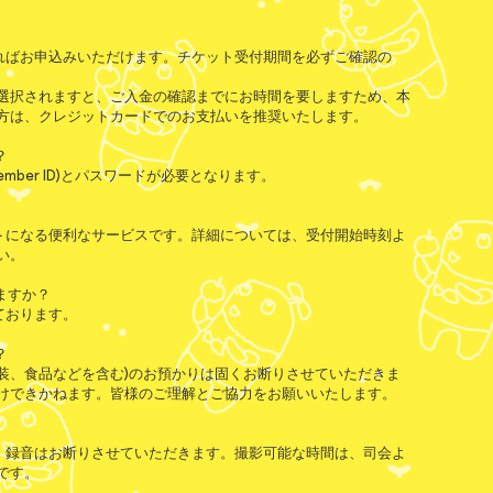
ればお申込みいただけます。チケット受付期間を必ずご確認の
選択されますと、ご入金の確認までにお時間を要しますため、本
方は、クレジットカードでのお支払いを推奨いたします。
？
ember ID)とパスワードが必要となります。
トになる便利なサービスです。詳細については、受付開始
時刻
よ
い。
ますか？
ております。
？
衣装、食品などを含む)のお預かりは固くお断りさせていただきま
けできかねます。皆様のご理解とご協力をお願いいたします。
・録音はお断りさせていただきます。撮影可能な時間は、司会よ
です。