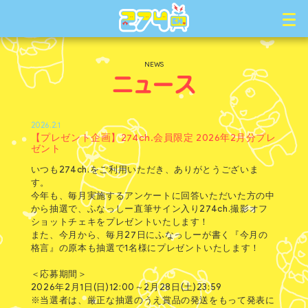
NEWS
2026.2.1
【プレゼント企画】274ch.会員限定 2026年2月分プレ
ゼント
いつも274ch.をご利用いただき、ありがとうございま
す。
今年も、毎月実施するアンケートに回答いただいた方の中
から抽選で、ふなっしー直筆サイン入り274ch.撮影オフ
ショットチェキをプレゼントいたします！
また、今月から、毎月27日にふなっしーが書く『今月の
格言』の原本も抽選で1名様にプレゼントいたします！
＜応募期間＞
2026年2月1日(日)12:00～2月28日(土)23:59
※当選者は、厳正な抽選のうえ賞品の発送をもって発表に