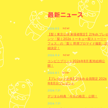
2026.8.5
NEW!
【梨ミ東京公演 来場者限定】274ch.プレ
ンツ「梨ミ2026 トーキョー梨ストーリー
フェス」の「梨ミ 即席プロマイド撮影」詳
細決定！
2026.8.4
NEW!
コンビニプリント2026年8月 配布絵柄公
開！
2026.8.1
NEW!
【プレゼント企画】274ch.会員限定 2026
年8月分プレゼント
2026.7.31
デジタル特典「今月の格言」公開！
2026.7.31