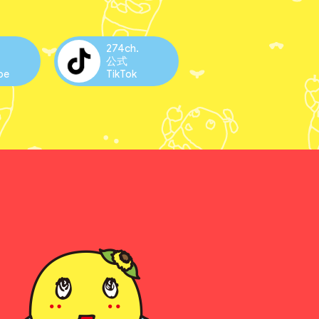
.
274ch.
公式
be
TikTok