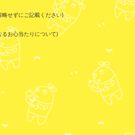
省略せずにご記載ください)
なるお心当たりについて)
ら