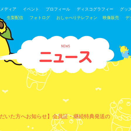
メディア
イベント
プロフィール
ディスコグラフィー
グッ
画
生梨配信
フォトログ
おしゃべりテレフォン
映像販売
デ
NEWS
ただいた方へお知らせ】会員証・継続特典発送の