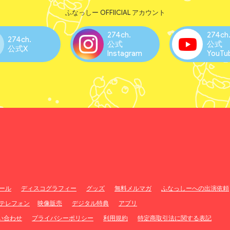
ふなっしー OFFIICIAL アカウント
274ch.
274ch
274ch.
公式
公式
公式X
Instagram
YouTu
ール
ディスコグラフィー
グッズ
無料メルマガ
ふなっしーへの出演依頼
テレフォン
映像販売
デジタル特典
アプリ
問い合わせ
プライバシーポリシー
利用規約
特定商取引法に関する表記