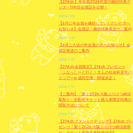
【274ch.】年会員2026年度の継続特典グ
ッズ・11年目会員証を公開！
2026.7.30
【6月に年会員を継続していただいた方へ
お知らせ】会員証・継続特典発送のご案内
2026.7.30
【6月ご入会の年会員の方へお知らせ】会
員証発送のご案内
2026.7.22
【274ch.会員限定】274ch.プレゼンツ
「ふなっしーと行く！大人の社会科見学バ
スツアーin 成田空港」開催決定！
2026.7.17
【ご案内】「梨ミ2026 大阪ぷりけつ納涼
梨祭り」生配信チケット購入者限定特典の
閲覧方法について
2026.7.8
【274ch.ファンミーティング】274ch.プレ
ゼンツ「梨ミ2026 大阪ぷりけつ納涼梨祭
り」チケット直前先着販売決定!!