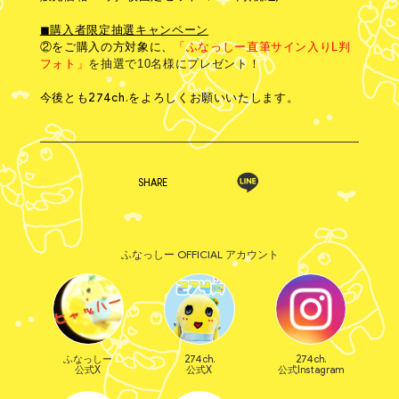
◼︎購入者限定抽選キャンペーン
②をご購入の方対象に、
「ふなっしー直筆サイン入りL判
フォト」
を抽選で10名様にプレゼント！
今後とも274ch.をよろしくお願いいたします。
SHARE
ふなっしー OFFICIAL アカウント
ふなっしー
274ch.
274ch.
公式X
公式X
公式Instagram