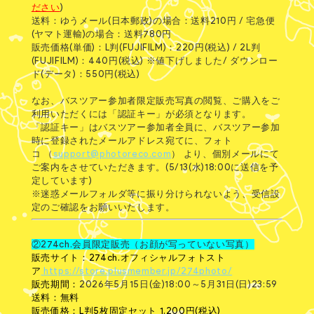
ださい
)
送料：ゆうメール(日本郵政)の場合：送料210円 / 宅急便
(ヤマト運輸)の場合：送料780円
販売価格(単価)：L判(FUJIFILM)：220円(税込) / 2L判
(FUJIFILM)：440円(税込) ※値下げしました/ ダウンロー
ド(データ)：550円(税込)
なお、バスツアー参加者限定販売写真の閲覧、ご購入をご
利用いただくには「認証キー」が必須となります。
「認証キー」はバスツアー参加者全員に、バスツアー参加
時に登録されたメールアドレス宛てに、フォト
コ （
support@photoreco.com
） より、個別メールにて
ご案内をさせていただきます。(5/13(水)18:00に送信を予
定しています)
※迷惑メールフォルダ等に振り分けられないよう、受信設
定のご確認をお願いいたします。
②274ch.会員限定販売（お顔が写っていない写真）
販売サイト：274ch.オフィシャルフォトスト
ア
https://store.plusmember.jp/274photo/
販売期間：
2026年5月15日(金)18:00～5月31日(日)23:59
送料：無料
販売価格：L判5枚固定セット 1,200円(税込)