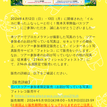
2026年4月12日（日）・13日（月）に開催された「イル
カに乗ったふなっしーと行く！熊本天草降臨バスツア
ー！」にご参加いただき、誠にありがとうございました。
本ツアーでプロカメラマンが撮影した写真のうち、ツアー
参加者のお顔が写っている写真は、セキュリティの都合
上、バスツアー参加者限定販売として、インターネット写
真販売サービス「フォトレコ」にて販売をいたします。
なお、ツアー参加者のお顔が写っていないその他の写真
は、従来通り「274ch.オフィシャルフォトストア」に
て、274ch.会員限定で販売いたします。
販売の詳細は、以下をご確認ください。
【販売詳細】
①バスツアー参加者限定販売（お顔が写っている写真）
フォトレコ販売サイ
ト
https://www.photoreco.com/funa274ch
販売期間：2026年5月13日(水)18:00～5月31日(日)23:59
(
※前回より販売期間が短くなっておりますのでご注意く