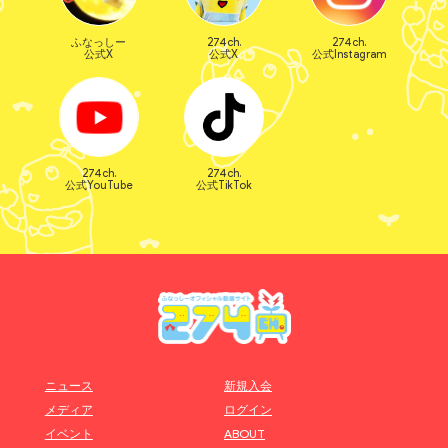
ふなっしー
274ch.
274ch.
公式X
公式X
公式Instagram
274ch.
274ch.
公式YouTube
公式TikTok
ニュース
新規入会
メディア
ログイン
イベント
ABOUT