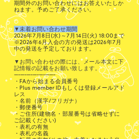
期間外のお問い合わせにはお答えいたしか
ねます。予めご了承ください。
▼未着お問い合わせ期間
2026年7月8日(水)～7月14日(火) 18:00まで
※2026年6月入会の方の発送は2026年7月
中の発送を予定しております。
▼お問い合わせの際には、メール本文に下
記情報の記載をお願い致します。
--------------------
・FAから始まる会員番号
・Plus member IDもしくは登録メールアド
レス
・名前（漢字/フリガナ）
・郵便番号
・ご住所(建物名・部屋番号は省略せずに
ご記載ください)
・表札の有無
・表札の名義