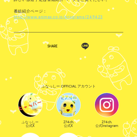
番組紹介ページ：
http://www.animax.co.jp/programs/249423
SHARE
ふなっしー OFFICIAL アカウント
ふなっしー
274ch.
274ch.
公式X
公式X
公式Instagram