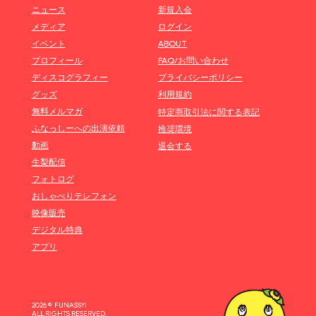
ニュース
新規入会
メディア
ログイン
イベント
ABOUT
プロフィール
FAQ/お問い合わせ
ディスコグラフィー
プライバシーポリシー
グッズ
利用規約
無料メルマガ
特定商取引法に関する表記
ふなっしーへの出演依頼
推奨環境
動画
退会する
生梨配信
フォトログ
おしゃべりテレフォン
映像販売
デジタル特典
アプリ
2026 © FUNASSYI
ALL RIGHTS RESERVED.