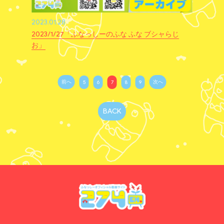
2023.01.28
2023/1/27「ふなっしーのふな ふな ブシャらじ
お」
前へ
次へ
5
6
7
8
9
BACK