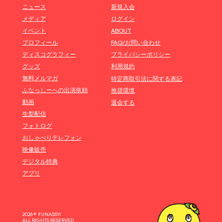
ニュース
新規入会
メディア
ログイン
イベント
ABOUT
プロフィール
FAQ/お問い合わせ
ディスコグラフィー
プライバシーポリシー
グッズ
利用規約
無料メルマガ
特定商取引法に関する表記
ふなっしーへの出演依頼
推奨環境
動画
退会する
生梨配信
フォトログ
おしゃべりテレフォン
映像販売
デジタル特典
アプリ
2026 © FUNASSYI
ALL RIGHTS RESERVED.