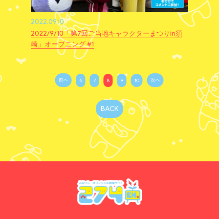
2022.09.10
2022/9/10「第7回ご当地キャラクターまつりin須
崎」オープニング #1
前へ
次へ
6
7
8
9
10
BACK